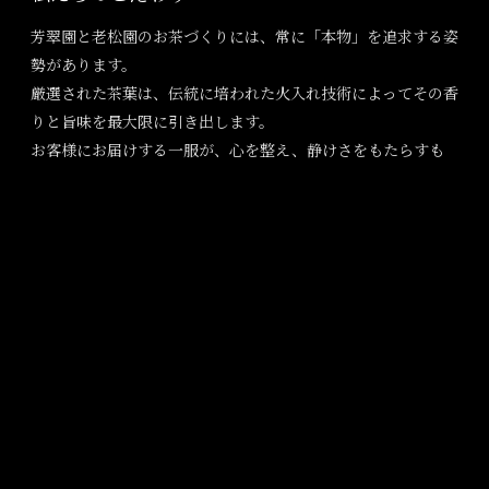
芳翠園と老松園のお茶づくりには、常に「本物」を追求する姿
勢があります。
厳選された茶葉は、伝統に培われた火入れ技術によってその香
りと旨味を最大限に引き出します。
お客様にお届けする一服が、心を整え、静けさをもたらすも
のであるように——。
その思いを胸に、私たちは日々茶葉と向き合っています。
会社概要
｜
お問い合わせ
｜
特定商取引法に基づく表示
｜
個人情報の取扱
｜
メールマガジン
｜
サイトマップ
©2025 株式会社 芳翠園 All Rights Reserved.