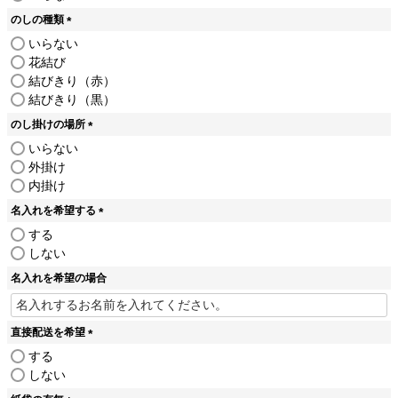
須
のしの種類
)
(
いらない
必
花結び
須
結びきり（赤）
)
結びきり（黒）
のし掛けの場所
(
いらない
必
外掛け
須
内掛け
)
名入れを希望する
(
する
必
しない
須
名入れを希望の場合
)
直接配送を希望
(
する
必
しない
須