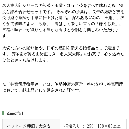
名人憲太郎シリーズの煎茶・玉露・ほうじ茶をすべて味わえる、特
別な詰め合わせセットです。 それぞれの茶葉は、長年の経験と技を
受け継ぐ茶師が丁寧に仕上げた逸品。 深みある旨みの「玉露」、爽
やかで後味のよい「煎茶」、香ばしく優しい香りの「ほうじ茶」。
三種の味わいが織りなす豊かな香りと余韻をお楽しみいただけま
す。
大切な方への贈り物や、日頃の感謝を伝える贈答品として最適で
す。 芳翠園が誇る由緒正しき「名人憲太郎」のお茶で、心を込めた
ひとときをお届けします。
※「神宮司庁御用達」とは、伊勢神宮の運営・祭祀を担う神宮司庁
において、献上品として選定された証です。
商品詳細
パッケージ種類 / 大きさ
桐箱入り ： 258×158×85ｍｍ