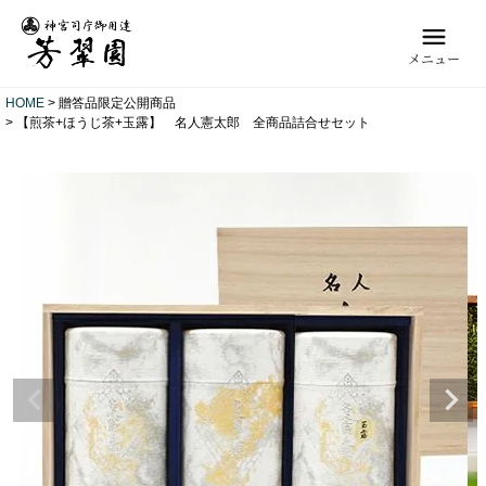
メニュー
HOME
贈答品限定公開商品
【煎茶+ほうじ茶+玉露】 名人憲太郎 全商品詰合せセット