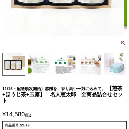
【煎茶
11/15～配送順次開始）感謝を、香り高い一煎に込めて。
+ほうじ茶+玉露】 名人憲太郎 全商品詰合せセッ
ト
¥
14,580
税込
商品番号
gd319