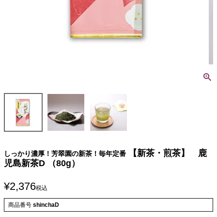
【新茶・煎茶】 鹿
しっかり濃厚！芳翠園の新茶！毎年定番
児島新茶D （80g）
¥
2,376
税込
商品番号
shinchaD