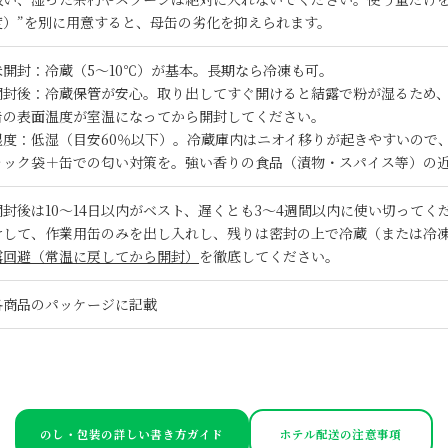
度）”を別に用意すると、母缶の劣化を抑えられます。
未開封：冷蔵（5〜10℃）が基本。長期なら冷凍も可。
開封後：冷蔵保管が安心。取り出してすぐ開けると結露で粉が湿るため、
缶の表面温度が室温になってから開封してください。
湿度：低湿（目安60％以下）。冷蔵庫内はニオイ移りが起きやすいので
ャック袋＋缶での匂い対策を。強い香りの食品（漬物・スパイス等）の
開封後は10〜14日以内がベスト、遅くとも3〜4週間以内に使い切って
けして、作業用缶のみを出し入れし、残りは密封の上で冷蔵（または冷
露回避（常温に戻してから開封）
を徹底してください。
各商品のパッケージに記載
のし・包装の詳しい書き方ガイド
ホテル配送の注意事項