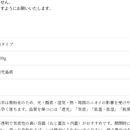
ません。
ますようにお願いいたします。
袋タイプ
00g
鹿児島県
抹茶は微粉末のため、光・酸素・湿気・熱・周囲のニオイの影響を受け
も早く落ちます。品質を保つには「遮光」「気密」「低温・低湿」「脱
不透明で気密性の高い容器（ねじ蓋缶＋内蓋）がおすすめです。開閉時
扱い、湿った茶杓やスプーンは絶対に入れないでください。使う量だけを移