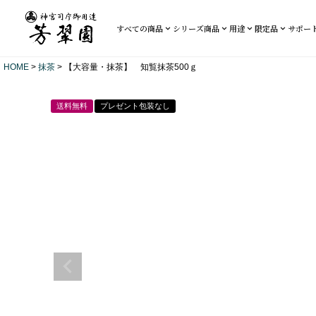
すべての商品
シリーズ商品
用途
限定品
サポー
HOME
抹茶
【大容量・抹茶】 知覧抹茶500ｇ
送料無料
プレゼント包装なし