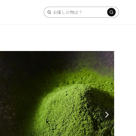
キ
ー
ワ
ー
ド
検
索