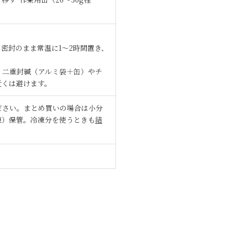
密封のまま常温に1〜2時間置き、
、二重封緘（アルミ袋＋缶）やチ
近くは避けます。
ください。まとめ買いの場合は小分
凍）保管。冷凍分を使うときも
結