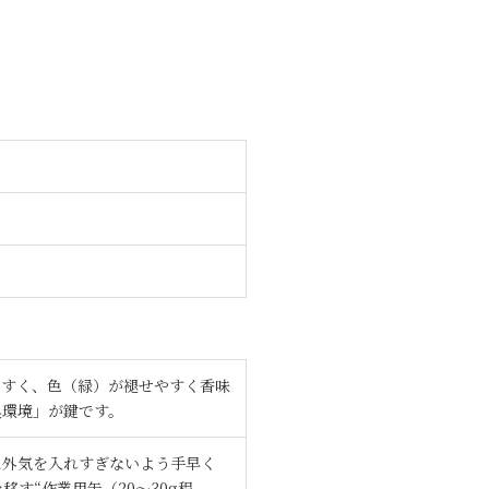
やすく、色（緑）が褪せやすく香味
臭環境」が鍵です。
に外気を入れすぎないよう手早く
す“作業用缶（20〜30g程