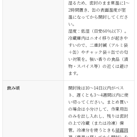
湿るため、密封のまま常温に1〜
2時間置き、缶の表面温度が室
温になってから開封してくださ
い。
湿度：低湿（目安60％以下）。
冷蔵庫内はニオイ移りが起きや
すいので、二重封緘（アルミ袋
＋缶）やチャック袋＋缶での匂
い対策を。強い香りの食品（漬
物・スパイス等）の近くは避け
ます。
飲み頃
開封後は10〜14日以内がベス
ト、遅くとも3〜4週間以内に使
い切ってください。まとめ買い
の場合は小分けして、作業用缶
のみを出し入れし、残りは密封
の上で冷蔵（または冷凍）保
管。冷凍分を使うときも
結露回