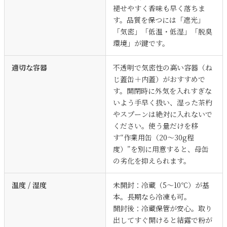
褪せやすく香味も早く落ちま
す。品質を保つには「遮光」
「気密」「低温・低湿」「脱臭
環境」が鍵です。
適切な容器
不透明で気密性の高い容器（ね
じ蓋缶＋内蓋）がおすすめで
す。開閉時に外気を入れすぎな
いよう手早く扱い、湿った茶杓
やスプーンは絶対に入れないで
ください。使う量だけを移
す“作業用缶（20〜30g程
度）”を別に用意すると、母缶
の劣化を抑えられます。
温度 / 湿度
未開封：冷蔵（5〜10℃）が基
本。長期なら冷凍も可。
開封後：冷蔵保管が安心。取り
出してすぐ開けると結露で粉が