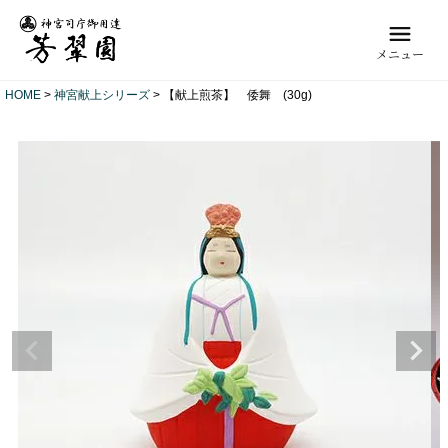
メニュー
HOME
神宮献上シリーズ
【献上煎茶】 倭舞 (30g)