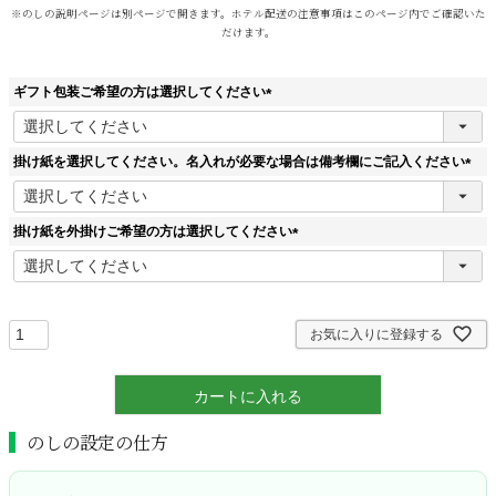
※のしの説明ページは別ページで開きます。ホテル配送の注意事項はこのページ内でご確認いた
だけます。
ギフト包装ご希望の方は選択してください
(
必
須
掛け紙を選択してください。名入れが必要な場合は備考欄にご記入ください
)
(
必
須
掛け紙を外掛けご希望の方は選択してください
)
(
必
須
)
お気に入りに登録する
カートに入れる
のしの設定の仕方