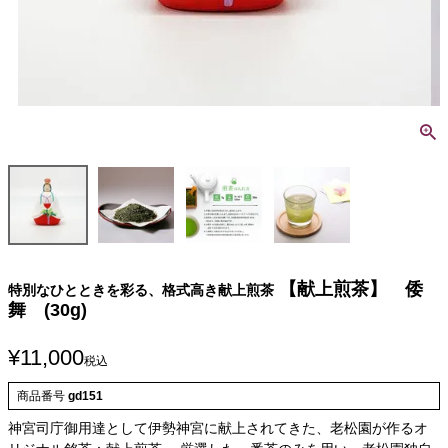
【献上煎茶】 倭
特別なひとときを彩る、格式高き献上煎茶
舞 (30g)
¥
11,000
税込
商品番号
gd151
神宮司庁御用達として伊勢神宮に献上されてきた、老松園が作るオ