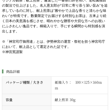
リジナル銘茶：献上煎茶 。厳選した一番茶のみを用い、老松園独自
の製法で仕上げました。名人憲太郎が“日常に寄り添う深い旨み”を追
求しているのに対し、献上煎茶は“雅やかで上品な香りと清らかな味
わい”が特長です。数量限定でお届けする特別なお茶は、古来より続
く日本の美意識を感じさせ、晴れやかな贈答や大切な方へのお祝い
にふさわしい逸品です。桐箱入りで、手にする瞬間から特別感を演
出します。
※「神宮司庁御用達」とは、伊勢神宮の運営・祭祀を担う神宮司庁
において、献上品として選定された証です。
※神宮窯謹製
商品詳細
パッケージ種類 / 大きさ
紙箱入り： 100×125×160ｍ
ｍ
容量
献上煎茶 30g