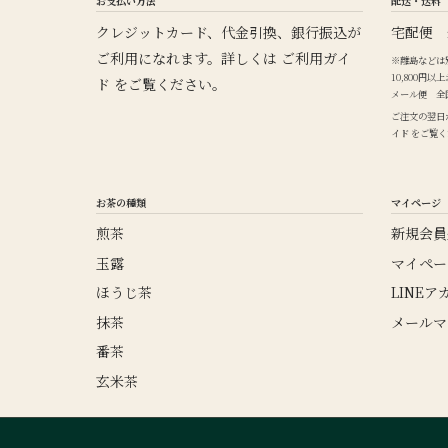
お支払い方法
配送・送料
クレジットカード、代金引換、銀行振込が
宅配便 
ご利用になれます。詳しくは
ご利用ガイ
※離島などは
10,800円
ド
をご覧ください。
メール便 全国
ご注文の翌日
イド
をご覧く
お茶の種類
マイページ
煎茶
新規会員
玉露
マイペー
ほうじ茶
LINE
抹茶
メールマ
番茶
玄米茶