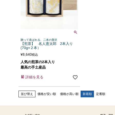
贈って喜ばれる、二本の贅沢
【煎茶】 名人憲太郎 2本入り
(70g×２本）
¥
8,640
税込
人気の煎茶の2本入り
最高の手土産品
詳細を見る
並び替え
価格が安い順
価格が高い順
新着順
定番順