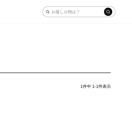
キ
ー
ワ
ー
ド
検
索
1
件中
1
-
1
件表示