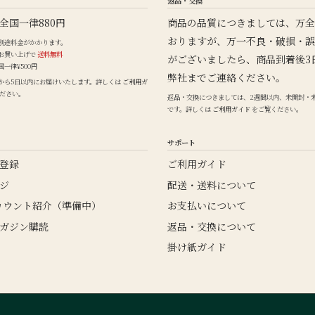
返品・交換
全国一律880円
商品の品質につきましては、万全
おりますが、万一不良・破損・誤
別途料金がかかります。
以上お買い上げで
送料無料
がございましたら、商品到着後3
一律¥500円
弊社までご連絡ください。
から5日以内にお届けいたします。詳しくは
ご利用ガ
ださい。
返品・交換につきましては、2週間以内、未開封・
です。詳しくは
ご利用ガイド
をご覧ください。
サポート
登録
ご利用ガイド
ジ
配送・送料について
アカウント紹介（準備中）
お支払いについて
ガジン購読
返品・交換について
掛け紙ガイド