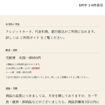
6
件中
1
-
6
件表示
お支払い方法
クレジットカード、代金引換、銀行振込がご利用になれます。
詳しくは
ご利用ガイド
をご覧ください。
配送・送料
宅配便 全国一律880円
※離島などは別途料金がかかります。
10,800円以上お買い上げで
送料無料
メール便 全国一律¥500円
ご注文の翌日から5日以内にお届けいたします。詳しくは
ご利用ガイド
をご覧ください。
返品・交換
商品の品質につきましては、万全を期しておりますが、万一不
良・破損・誤納品などがございましたら、商品到着後3日以内に