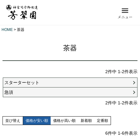
メニュー
HOME
茶器
茶器
2
件中
1
-
2
件表示
スターターセット
急須
2
件中
1
-
2
件表示
並び替え
価格が安い順
価格が高い順
新着順
定番順
6
件中
1
-
6
件表示