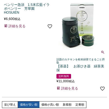
ベンリー急須 1.5末広藍イラ
ボベンリー 芳翠園
HOSUIEN
¥
6,600
税込
詳細を見る
話題のカテキンを粉末緑茶でまるごと摂
取
【茶器】 お茶ひき器 緑茶美
採
送料無料
¥
11,000
税込
詳細を見る
並び替え
価格が安い順
価格が高い順
新着順
定番順