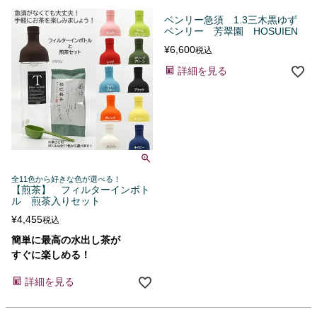
ベンリー急須 1.3三木黒ゆず
ベンリー 芳翠園 HOSUIEN
¥
6,600
税込
詳細を見る
全11色から好きな色が選べる！
【煎茶】 フィルターインボト
ル 煎茶入りセット
¥
4,455
税込
簡単に最高の水出し茶が
すぐに楽しめる！
詳細を見る