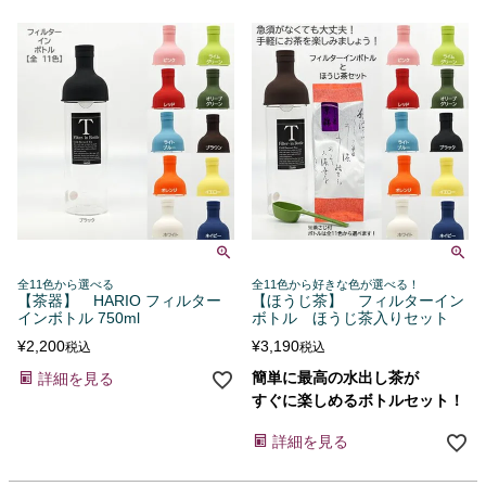
全11色から選べる
全11色から好きな色が選べる！
【茶器】 HARIO フィルター
【ほうじ茶】 フィルターイン
インボトル 750ml
ボトル ほうじ茶入りセット
¥
2,200
¥
3,190
税込
税込
簡単に最高の水出し茶が
詳細を見る
すぐに楽しめるボトルセット！
詳細を見る