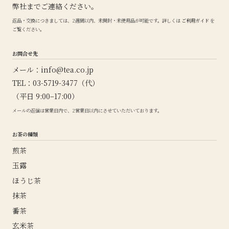
弊社までご連絡ください。
返品・交換につきましては、2週間以内、未開封・未使用品が可能です。詳しくは
ご利用ガイド
を
ご覧ください。
お問合せ先
メール：
info@tea.co.jp
TEL：03-5719-3477（代）
（平日 9:00–17:00）
メールの返信は営業日内で、2営業日以内にさせていただいております。
お茶の種類
煎茶
玉露
ほうじ茶
抹茶
番茶
玄米茶