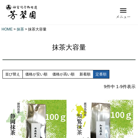
メニュー
HOME
抹茶
抹茶大容量
抹茶大容量
並び替え
価格が安い順
価格が高い順
新着順
定番順
9
件中
1
-
9
件表示