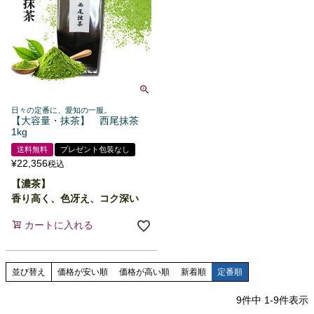
日々の定番に、愛知の一服。
【大容量・抹茶】 西尾抹茶
1kg
送料無料
プレゼント包装なし
¥
22,356
税込
【濃茶】
香り高く、色冴え、コク深い
カートに入れる
並び替え
価格が安い順
価格が高い順
新着順
定番順
9
件中
1
-
9
件表示