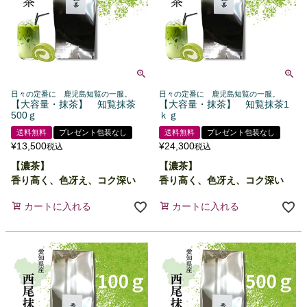
日々の定番に 鹿児島知覧の一服。
日々の定番に 鹿児島知覧の一服。
【大容量・抹茶】 知覧抹茶
【大容量・抹茶】 知覧抹茶1
500ｇ
ｋｇ
送料無料
プレゼント包装なし
送料無料
プレゼント包装なし
¥
13,500
¥
24,300
税込
税込
【濃茶】
【濃茶】
香り高く、色冴え、コク深い
香り高く、色冴え、コク深い
カートに入れる
カートに入れる