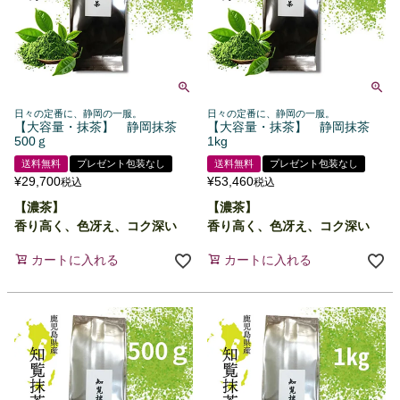
日々の定番に、静岡の一服。
日々の定番に、静岡の一服。
【大容量・抹茶】 静岡抹茶
【大容量・抹茶】 静岡抹茶
500ｇ
1kg
送料無料
プレゼント包装なし
送料無料
プレゼント包装なし
¥
29,700
¥
53,460
税込
税込
【濃茶】
【濃茶】
香り高く、色冴え、コク深い
香り高く、色冴え、コク深い
カートに入れる
カートに入れる