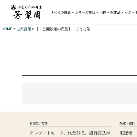
すべての商品
シリーズ商品
用途
限定品
サポー
HOME
ご家庭用
【非公開設定の商品】 ほうじ茶
お支払い方法
配送・送料
クレジットカード、代金引換、銀行振込が
宅配便 