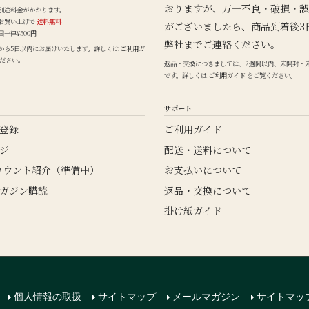
おりますが、万一不良・破損・誤
別途料金がかかります。
以上お買い上げで
送料無料
がございましたら、商品到着後3
一律¥500円
弊社までご連絡ください。
から5日以内にお届けいたします。詳しくは
ご利用ガ
ださい。
返品・交換につきましては、2週間以内、未開封・
です。詳しくは
ご利用ガイド
をご覧ください。
サポート
登録
ご利用ガイド
ジ
配送・送料について
アカウント紹介（準備中）
お支払いについて
ガジン購読
返品・交換について
掛け紙ガイド
個人情報の取扱
サイトマップ
メールマガジン
サイトマッ