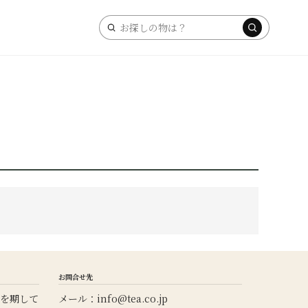
キ
ー
ワ
ー
ド
検
索
お問合せ先
を期して
メール：
info@tea.co.jp